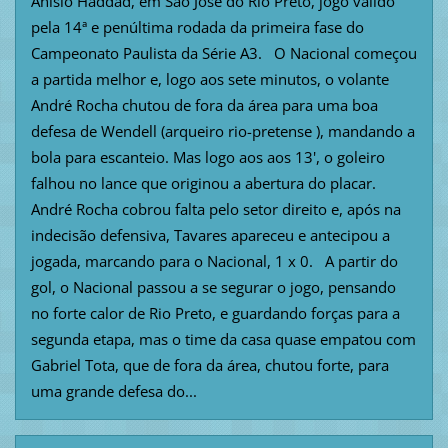
Anísio Haddad, em São José do Rio Preto, jogo válido
pela 14ª e penúltima rodada da primeira fase do
Campeonato Paulista da Série A3. O Nacional começou
a partida melhor e, logo aos sete minutos, o volante
André Rocha chutou de fora da área para uma boa
defesa de Wendell (arqueiro rio-pretense ), mandando a
bola para escanteio. Mas logo aos aos 13', o goleiro
falhou no lance que originou a abertura do placar.
André Rocha cobrou falta pelo setor direito e, após na
indecisão defensiva, Tavares apareceu e antecipou a
jogada, marcando para o Nacional, 1 x 0. A partir do
gol, o Nacional passou a se segurar o jogo, pensando
no forte calor de Rio Preto, e guardando forças para a
segunda etapa, mas o time da casa quase empatou com
Gabriel Tota, que de fora da área, chutou forte, para
uma grande defesa do...