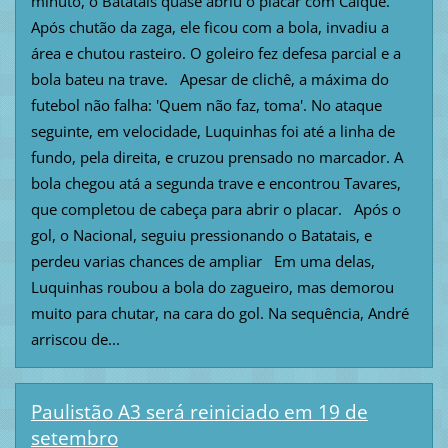
minuto, o Batatais quase abriu o placar com Caíque.
Após chutão da zaga, ele ficou com a bola, invadiu a
área e chutou rasteiro. O goleiro fez defesa parcial e a
bola bateu na trave. Apesar de clichê, a máxima do
futebol não falha: 'Quem não faz, toma'. No ataque
seguinte, em velocidade, Luquinhas foi até a linha de
fundo, pela direita, e cruzou prensado no marcador. A
bola chegou atá a segunda trave e encontrou Tavares,
que completou de cabeça para abrir o placar. Após o
gol, o Nacional, seguiu pressionando o Batatais, e
perdeu varias chances de ampliar Em uma delas,
Luquinhas roubou a bola do zagueiro, mas demorou
muito para chutar, na cara do gol. Na sequência, André
arriscou de...
Paulistão A3 será reiniciado em 19 de
setembro