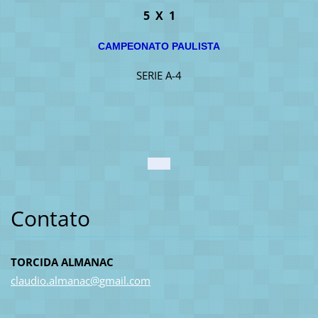
5 X 1
CAMPEONATO PAULISTA
SERIE A-4
Contato
TORCIDA ALMANAC
claudio.
almanac@
gmail.co
m