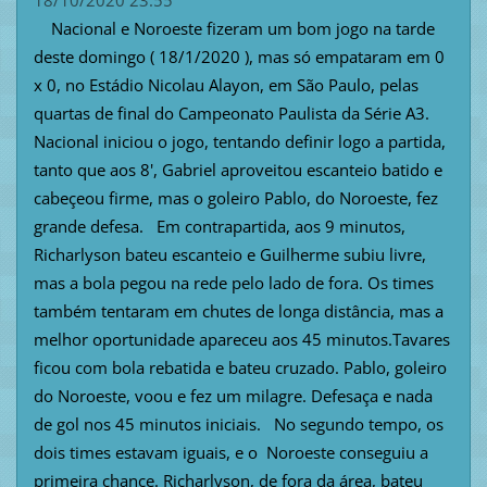
18/10/2020 23:55
Nacional e Noroeste fizeram um bom jogo na tarde
deste domingo ( 18/1/2020 ), mas só empataram em 0
x 0, no Estádio Nicolau Alayon, em São Paulo, pelas
quartas de final do Campeonato Paulista da Série A3.
Nacional iniciou o jogo, tentando definir logo a partida,
tanto que aos 8', Gabriel aproveitou escanteio batido e
cabeçeou firme, mas o goleiro Pablo, do Noroeste, fez
grande defesa. Em contrapartida, aos 9 minutos,
Richarlyson bateu escanteio e Guilherme subiu livre,
mas a bola pegou na rede pelo lado de fora. Os times
também tentaram em chutes de longa distância, mas a
melhor oportunidade apareceu aos 45 minutos.Tavares
ficou com bola rebatida e bateu cruzado. Pablo, goleiro
do Noroeste, voou e fez um milagre. Defesaça e nada
de gol nos 45 minutos iniciais. No segundo tempo, os
dois times estavam iguais, e o Noroeste conseguiu a
primeira chance. Richarlyson, de fora da área, bateu