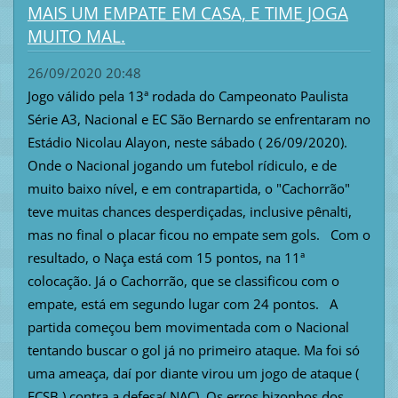
MAIS UM EMPATE EM CASA, E TIME JOGA
MUITO MAL.
26/09/2020 20:48
Jogo válido pela 13ª rodada do Campeonato Paulista
Série A3, Nacional e EC São Bernardo se enfrentaram no
Estádio Nicolau Alayon, neste sábado ( 26/09/2020).
Onde o Nacional jogando um futebol rídiculo, e de
muito baixo nível, e em contrapartida, o "Cachorrão"
teve muitas chances desperdiçadas, inclusive pênalti,
mas no final o placar ficou no empate sem gols. Com o
resultado, o Naça está com 15 pontos, na 11ª
colocação. Já o Cachorrão, que se classificou com o
empate, está em segundo lugar com 24 pontos. A
partida começou bem movimentada com o Nacional
tentando buscar o gol já no primeiro ataque. Ma foi só
uma ameaça, daí por diante virou um jogo de ataque (
ECSB ) contra a defesa( NAC). Os erros bizonhos dos