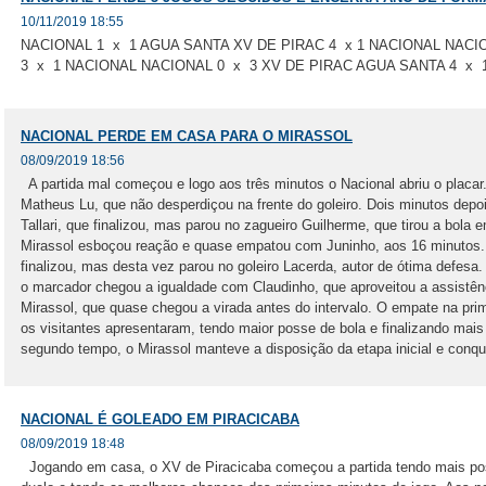
10/11/2019 18:55
NACIONAL 1 x 1 AGUA SANTA XV DE PIRAC 4 x 1 NACIONAL NAC
3 x 1 NACIONAL NACIONAL 0 x 3 XV DE PIRAC AGUA SANTA 4 x
NACIONAL PERDE EM CASA PARA O MIRASSOL
08/09/2019 18:56
A partida mal começou e logo aos três minutos o Nacional abriu o placar
Matheus Lu, que não desperdiçou na frente do goleiro. Dois minutos dep
Tallari, que finalizou, mas parou no zagueiro Guilherme, que tirou a bola e
Mirassol esboçou reação e quase empatou com Juninho, aos 16 minutos. 
finalizou, mas desta vez parou no goleiro Lacerda, autor de ótima defesa
o marcador chegou a igualdade com Claudinho, que aproveitou a assistê
Mirassol, que quase chegou a virada antes do intervalo. O empate na prime
os visitantes apresentaram, tendo maior posse de bola e finalizando mai
segundo tempo, o Mirassol manteve a disposição da etapa inicial e conquis
NACIONAL É GOLEADO EM PIRACICABA
08/09/2019 18:48
Jogando em casa, o XV de Piracicaba começou a partida tendo mais po