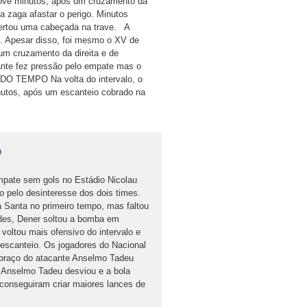
nove minutos, após um cruzamento da
da zaga afastar o perigo. Minutos
certou uma cabeçada na trave. A
elo. Apesar disso, foi mesmo o XV de
 um cruzamento da direita e de
tante fez pressão pelo empate mas o
NDO TEMPO Na volta do intervalo, o
nutos, após um escanteio cobrado na
A
mpate sem gols no Estádio Nicolau
sto pelo desinteresse dos dois times.
 Santa no primeiro tempo, mas faltou
des, Dener soltou a bomba em
oltou mais ofensivo do intervalo e
escanteio. Os jogadores do Nacional
o braço do atacante Anselmo Tadeu
. Anselmo Tadeu desviou e a bola
 conseguiram criar maiores lances de