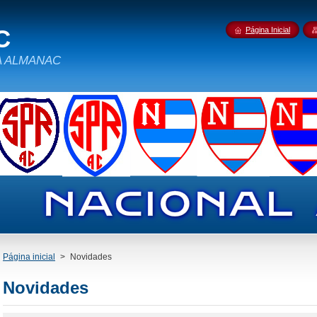
C
Página Inicial
IDA ALMANAC
Página inicial
>
Novidades
Novidades