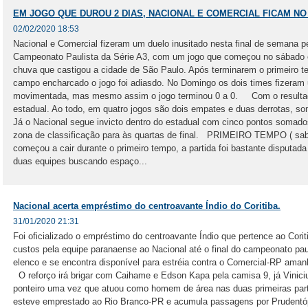
EM JOGO QUE DUROU 2 DIAS, NACIONAL E COMERCIAL FICAM NO 0
02/02/2020 18:53
Nacional e Comercial fizeram um duelo inusitado nesta final de semana pe
Campeonato Paulista da Série A3, com um jogo que começou no sábado e
chuva que castigou a cidade de São Paulo. Após terminarem o primeiro 
campo encharcado o jogo foi adiasdo. No Domingo os dois times fizera
movimentada, mas mesmo assim o jogo terminou 0 a 0. Com o resultad
estadual. Ao todo, em quatro jogos são dois empates e duas derrotas, s
Já o Nacional segue invicto dentro do estadual com cinco pontos somados
zona de classificação para às quartas de final. PRIMEIRO TEMPO ( sab
começou a cair durante o primeiro tempo, a partida foi bastante disputad
duas equipes buscando espaço...
Nacional acerta empréstimo do centroavante Índio do Coritiba.
31/01/2020 21:31
Foi oficializado o empréstimo do centroavante Índio que pertence ao Cori
custos pela equipe paranaense ao Nacional até o final do campeonato paul
elenco e se encontra disponível para estréia contra o Comercial-RP aman
O reforço irá brigar com Caihame e Edson Kapa pela camisa 9, já Viniciu
ponteiro uma vez que atuou como homem de área nas duas primeiras par
esteve emprestado ao Rio Branco-PR e acumula passagens por Prudentóp