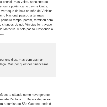
o penalti, mas voltou sonolento do
e forma polêmica no Jayme Cintra,
o ver toque de bola na mão de Vinicius
r, o Nacional passou a ter mais
O primeiro tempo, porém, terminou sem
 chances de gol. Vinícius foi travado
e de Matheus. A bola passou raspando a
...
 por uns dias, mas sem assinar
Naça. Mas por questões financeiras,
nhã deste sábado como novo gerente
ampeonato Paulista. Depois de passar
com a camisa do São Caetano, onde é