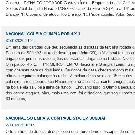
Coritiba. FICHA DO JOGADOR Gustavo Índio - Emprestado pelo Coritib
Soares Apelido: Índio Nasc: 21/04/2997 - Juiz de Fora (MG) Altura: 181c
Branco-PR Clubes onde atuou: Rio Branco-PR, Prudentópolis, Volta Redon
NACIONAL GOLEIA OLIMPIA POR 4 X 1
31/01/2020 21:29
Em uma das partidas que deu sequência as disputas da terceira rodada 
Paulista da Série A3 na tarde desta quarta-feira (29), o Nacional fez jus a
briga pelas primeiras colocações do estadual. Jogando no Estádio Nicol
Olímpia por 4 x 1. PRIMEIRO TEMPO Nacional e Olímpia fizeram um jo
com chances para os dois lados. Os donos da casa chegaram com mais 
não conseguiram balançar às redes. A melhor delas veio aos 15 minutos, 
pela direita e encontrou Léo Ribeiro livre na área. O atacante chegou c
na bola e ela saiu pela linha de fundo. Enquanto isso, o Olímpia segui
dos contra-ataques. Mas, mais uma vez, foi o Nacional que seguiu mais pr
39 minutos,...
NACIONAL SÓ EMPATA COM PAULISTA, EM JUNDIAÍ
27/01/2020 10:16
O fraco time de Jundiaí decepcionou seus torcedores e escapou de sofrer