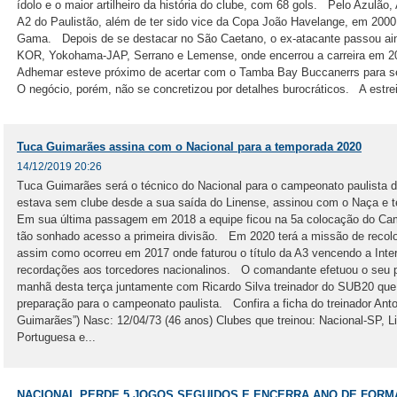
ídolo e o maior artilheiro da história do clube, com 68 gols. Pelo Azulã
A2 do Paulistão, além de ter sido vice da Copa João Havelange, em 2000,
Gama. Depois de se destacar no São Caetano, o ex-atacante passou ai
KOR, Yokohama-JAP, Serrano e Lemense, onde encerrou a carreira em 2
Adhemar esteve próximo de acertar com o Tamba Bay Buccanerrs para ser
O negócio, porém, não se concretizou por detalhes burocráticos. A estrei
Tuca Guimarães assina com o Nacional para a temporada 2020
14/12/2019 20:26
Tuca Guimarães será o técnico do Nacional para o campeonato paulista 
estava sem clube desde a sua saída do Linense, assinou com o Naça e t
Em sua última passagem em 2018 a equipe ficou na 5a colocação do Cam
tão sonhado acesso a primeira divisão. Em 2020 terá a missão de recoloc
assim como ocorreu em 2017 onde faturou o título da A3 vencendo a Inte
recordações aos torcedores nacionalinos. O comandante efetuou o seu pri
manhã desta terça juntamente com Ricardo Silva treinador do SUB20 que s
preparação para o campeonato paulista. Confira a ficha do treinador Ant
Guimarães”) Nasc: 12/04/73 (46 anos) Clubes que treinou: Nacional-SP, 
Portuguesa e...
NACIONAL PERDE 5 JOGOS SEGUIDOS E ENCERRA ANO DE FOR