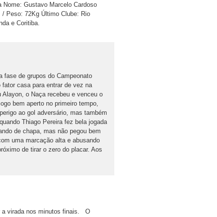
a Nome: Gustavo Marcelo Cardoso
m / Peso: 72Kg Último Clube: Rio
da e Coritiba.
da fase de grupos do Campeonato
o fator casa para entrar de vez na
au Alayon, o Naça recebeu e venceu o
go bem aperto no primeiro tempo,
perigo ao gol adversário, mas também
quando Thiago Pereira fez bela jogada
hutando de chapa, mas não pegou bem
u com uma marcação alta e abusando
óximo de tirar o zero do placar. Aos
 a virada nos minutos finais. O