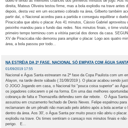
duelo e tendo as melhores chances dos primeiros minutos de jogo. Aos 
direita, Mateus Oliveira testou firme, mas a bola explodiu na trave antes 
depois, desta vez em um escanteio cobrado na área, Gilberto também a
partir daí, o Nacional acordou para a partida e conseguiu equilibrar o du
Piracicaba que abriu o placar. Aos 41 minutos, Cássio Gabriel aproveitou
peixinho mandou para o fundo das redes. Nos minutos finais, o time visi
primeiro tempo terminou com a vitória parcial dos donos da casa. SEGU
XV de Piracicaba não demorou para ampliar o placar. Logo aos quatro mi
área, a bola passou por todo...
NA ESTRÉIA DA 2ª FASE. NACIONAL SÓ EMPATA COM ÁGUA SANT
01/09/2019 17:55
Nacional e Água Santa estrearam na 2ª fase da Copa Paulista com um e
Alayon, na tarde deste sábado ( 31/08/2019 ). O placar acabou sendo ju
O JOGO Jogando em casa, o Nacional foi "pouca coisa superior" ao Água
os jogadores colocarem o pé na forma. Em uma das melhores oportunida
cobrança de falta e Thomazella defendeu sem dar rebote. O Água Santa v
assustou em cruzamento fechado de Denis Neves. Felipe espalmou para 
reclamaram de um pênalti não marcado pelo árbitro após a bola acertar 
dentro da área. Aos 30', o Água Santa por muito pouco não abriu o placar
explodiu na trave. Os times sentiram o cansaço nos minutos finais e não
perigo. E...