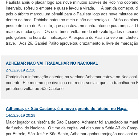
Paulista abriu o placar logo aos nove minutos através de Robinho cobrand
intervalo, sofreu o empate e quase levou a virada. A partida começou d
pois o árbitro marcou um pênalti para o Paulista logo aos nove minutos a
dentro da área. Robinho bateu no meio e não desperdiçou. Atrás do placa
posse de bola do Paulista, que apostava no contra-ataque para ampliar. 
maiores mudanças. Os dois times voltaram do intervalo ligados e criando
pelo goleiro na hora da finalização. A resposta do Paulista veio em chut
trave. Aos 26, Gabriel Palito aproveitou cruzamento e, livre de marcação,
ADHEMAR NÃO VAI TRABALHAR NO NACIONAL
27/12/2019 21:28
Corrigindo a informação anterior, na verdade Adhemar esteve no Nacional
contrato. Ele mesmo que divulgou em redes sociais que iria trabalhar no 
prereferiu voltar ao São Caetano.
Adhemar, ex-São Caetano, é o novo gerente de futebol no Naça.
14/12/2019 20:29
Maior jogador da história do São Caetano, Adhemar foi anunciado na ma
de futebol do Nacional. O time da capital vai disputar a Série A3 do C
por Estrela, São José e São Bento, Adhemar ganhou projeção nacional 