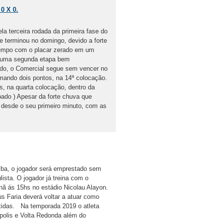
 X 0.
la terceira rodada da primeira fase do
 terminou no domingo, devido a forte
tempo com o placar zerado em um
m uma segunda etapa bem
o, o Comercial segue sem vencer no
omando dois pontos, na 14ª colocação.
, na quarta colocação, dentro da
ado ) Apesar da forte chuva que
a desde o seu primeiro minuto, com as
tiba, o jogador será emprestado sem
ista. O jogador já treina com o
hã ás 15hs no estádio Nicolau Alayon.
s Faria deverá voltar a atuar como
tidas. Na temporada 2019 o atleta
olis e Volta Redonda além do