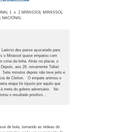
IONAL 1 x 2 MIRASSOL MIRASSOL
 1 NACIONAL
. Laércio deu passe açucarado para
ois o Mirassol quase empatou com
m cima da linha. Atrás no placar, o
Depois, aos 28, novamente Tallari
. Sete minutos depois não teve jeito e
ncia de Cleiton. O empate animou o
ira etapa foi injusto por aquilo que
s à meta do goleiro adversário. No
tou o resultado positivo...
sse de bola, tomando as rédeas do