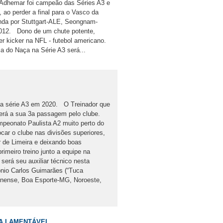
o, Adhemar foi campeão das Séries A3 e
 ao perder a final para o Vasco da
nda por Stuttgart-ALE, Seongnam-
012. Dono de um chute potente,
 kicker na NFL - futebol americano.
a do Naça na Série A3 será...
da série A3 em 2020. O Treinador que
erá a sua 3a passagem pelo clube.
peonato Paulista A2 muito perto do
ar o clube nas divisões superiores,
r de Limeira e deixando boas
meiro treino junto a equipe na
erá seu auxiliar técnico nesta
onio Carlos Guimarães (“Tuca
Linense, Boa Esporte-MG, Noroeste,
MA LAMENTÁVEL