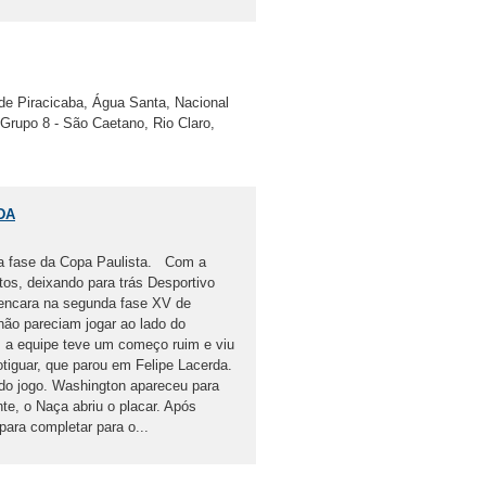
 de Piracicaba, Água Santa, Nacional
 Grupo 8 - São Caetano, Rio Claro,
DA
ima fase da Copa Paulista. Com a
tos, deixando para trás Desportivo
 encara na segunda fase XV de
ão pareciam jogar ao lado do
l, a equipe teve um começo ruim e viu
otiguar, que parou em Felipe Lacerda.
do jogo. Washington apareceu para
te, o Naça abriu o placar. Após
para completar para o...