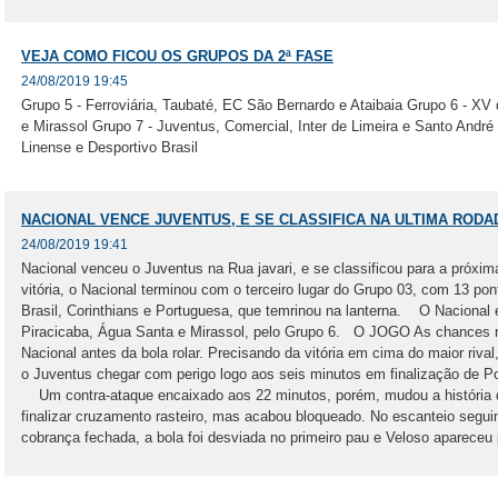
VEJA COMO FICOU OS GRUPOS DA 2ª FASE
24/08/2019 19:45
Grupo 5 - Ferroviária, Taubaté, EC São Bernardo e Ataibaia Grupo 6 - XV
e Mirassol Grupo 7 - Juventus, Comercial, Inter de Limeira e Santo André
Linense e Desportivo Brasil
NACIONAL VENCE JUVENTUS, E SE CLASSIFICA NA ULTIMA RODA
24/08/2019 19:41
Nacional venceu o Juventus na Rua javari, e se classificou para a próx
vitória, o Nacional terminou com o terceiro lugar do Grupo 03, com 13 pon
Brasil, Corinthians e Portuguesa, que temrinou na lanterna. O Nacional
Piracicaba, Água Santa e Mirassol, pelo Grupo 6. O JOGO As chances n
Nacional antes da bola rolar. Precisando da vitória em cima do maior riva
o Juventus chegar com perigo logo aos seis minutos em finalização de P
Um contra-ataque encaixado aos 22 minutos, porém, mudou a história 
finalizar cruzamento rasteiro, mas acabou bloqueado. No escanteio seguin
cobrança fechada, a bola foi desviada no primeiro pau e Veloso apareceu 