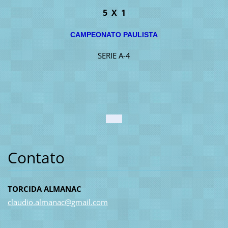
5 X 1
CAMPEONATO PAULISTA
SERIE A-4
Contato
TORCIDA ALMANAC
claudio.
almanac@
gmail.co
m