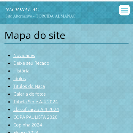
NACIONAL AC
Site Alternativo - TORCIDA ALMANAC
Mapa do site
Novidades
Deixe seu Recado
História
Ídolos
Títulos do Naça
Galeria de fotos
Tabela Serie A-4 2024
Classificação A-4 2024
COPA PAULISTA 2020
Copinha 2024
Elenco 2024