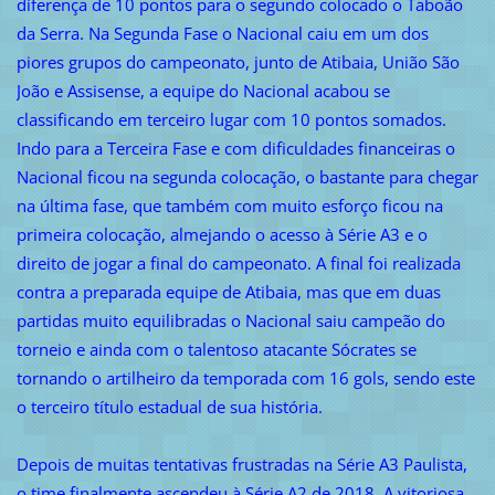
diferença de 10 pontos para o segundo colocado o Taboão
da Serra. Na Segunda Fase o Nacional caiu em um dos
piores grupos do campeonato, junto de Atibaia, União São
João e Assisense, a equipe do Nacional acabou se
classificando em terceiro lugar com 10 pontos somados.
Indo para a Terceira Fase e com dificuldades financeiras o
Nacional ficou na segunda colocação, o bastante para chegar
na última fase, que também com muito esforço ficou na
primeira colocação, almejando o acesso à Série A3 e o
direito de jogar a final do campeonato. A final foi realizada
contra a preparada equipe de Atibaia, mas que em duas
partidas muito equilibradas o Nacional saiu campeão do
torneio e ainda com o talentoso atacante Sócrates se
tornando o artilheiro da temporada com 16 gols, sendo este
o terceiro título estadual de sua história.
Depois de muitas tentativas frustradas na Série A3 Paulista,
o time finalmente ascendeu à Série A2 de 2018. A vitoriosa