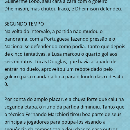
Guilherme Lobo, saiu cara a cara com o goleiro
Dheimison, mas chutou fraco, e Dheimison defendeu.
SEGUNDO TEMPO
Na volta do intervalo, a partida não mudou o
panorama, com a Portuguesa fazendo pressão e o
Nacional se defendendo como podia. Tanto que depois
de cinco tentativas, a Lusa marcou o quarto gol aos
seis minutos. Lucas Douglas, que havia acabado de
entrar no duelo, aproveitou um rebote dado pelo
goleiro,para mandar a bola para o fundo das redes 4 x
0.
Por conta do amplo placar, e a chuva forte que caiu na
segunda etapa, o ritmo da partida diminuiu. Tanto que
o técnico Fernando Marchiori tirou boa parte de seus
principais jogadores para poupa-los visando a
sequência da competição e deu chance para outros