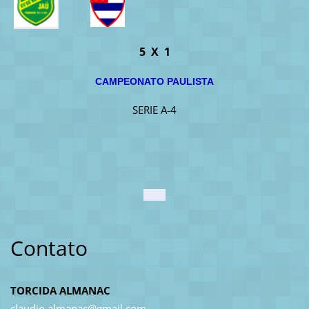
5 X 1
CAMPEONATO PAULISTA
SERIE A-4
Contato
TORCIDA ALMANAC
claudio.
almanac@
gmail.co
m