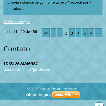
primeira chance de gol, foi feita pelo Nacional aos 7
minutos,...
Todos os artigos
Itens: 11 - 20 de 456
<<
<
1
2
3
4
5
>
>>
Contato
TORCIDA ALMANAC
claudio.
almanac@
gmail.co
m
© 2011 Todos os direitos reservados.
Crie um site grátis