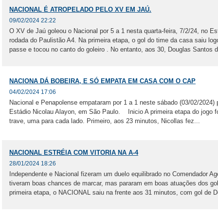
NACIONAL É ATROPELADO PELO XV EM JAÚ.
09/02/2024 22:22
O XV de Jaú goleou o Nacional por 5 a 1 nesta quarta-feira, 7/2/24, no E
rodada do Paulistão A4. Na primeira etapa, o gol do time da casa saiu l
passe e tocou no canto do goleiro . No entanto, aos 30, Douglas Santos d
NACIONA DÁ BOBEIRA, E SÓ EMPATA EM CASA COM O CAP
04/02/2024 17:06
Nacional e Penapolense empataram por 1 a 1 neste sábado (03/02/2024) p
Estádio Nicolau Alayon, em São Paulo. Inicio A primeira etapa do jogo 
trave, uma para cada lado. Primeiro, aos 23 minutos, Nicollas fez...
NACIONAL ESTRÉIA COM VITORIA NA A-4
28/01/2024 18:26
Independente e Nacional fizeram um duelo equilibrado no Comendador Ag
tiveram boas chances de marcar, mas pararam em boas atuações dos gol
primeira etapa, o NACIONAL saiu na frente aos 31 minutos, com gol de D