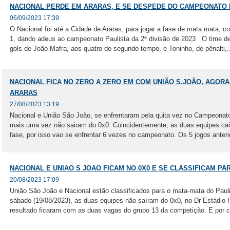
NACIONAL PERDE EM ARARAS, E SE DESPEDE DO CAMPEONATO D
06/09/2023 17:39
O Nacional foi até a Cidade de Araras, para jogar a fase de mata mata, c
1, dando adeus ao campeonato Paulista da 2ª divisão de 2023 O time de
gols de João Mafra, aos quatro do segundo tempo, e Toninho, de pênalti,.
NACIONAL FICA NO ZERO A ZERO EM COM UNIÃO S.JOÃO, AGORA
ARARAS
27/08/2023 13:19
Nacional e União São João, se enfrentaram pela quita vez no Campeonat
mais uma vez não sairam do 0x0. Coincidentemente, as duas equipes cai
fase, por isso vao se enfrentar 6 vezes no campeonato. Os 5 jogos anterio
NACIONAL E UNIAO S JOAO FICAM NO 0X0 E SE CLASSIFICAM PAR
20/08/2023 17:09
União São João e Nacional estão classificados para o mata-mata do Paul
sábado (19/08/2023), as duas equipes não saíram do 0x0, no Dr Estádio
resultado ficaram com as duas vagas do grupo 13 da competição. E por co