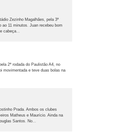
stádio Zezinho Magalhães, pela 3ª
ogo ao 11 minutos. Juan recebeu bom
e cabeça...
ela 2ª rodada do Paulistão A4, no
foi movimentada e teve duas bolas na
ostinho Prada. Ambos os clubes
eiros Matheus e Maurício. Ainda na
ouglas Santos. No...