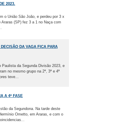
E 2023.
om o União São João, e perdeu por 3 x
 Araras (SP) fez 3 a 1 no Naça com
..
 DECISÃO DA VAGA FICA PARA
o Paulista da Segunda Divisão 2023, e
ram no mesmo grupo na 2ª, 3ª e 4ª
res teve...
A A 4ª FASE
istão da Segundona. Na tarde deste
 Hermínio Ometto, em Araras, e com o
incidencias...