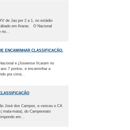
XV de Jaú por 2 a 1, no estádio
e sábado em Araras. O Nacional
 no...
DE ENCAMINHAR CLASSIFICAÇÃO.
Nacional e jJoseense ficaram no
 aos 7 pontos, e encaminhar a
ndo pra cima...
CLASSIFICAÇÃO
 São José dos Campos, e venceu o CA
e ( mata-mata), do Campeonato
 impondo em...