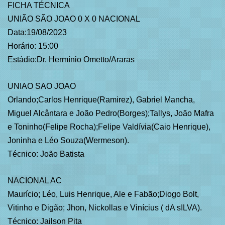
FICHA TÉCNICA
UNIÃO SÃO JOAO 0 X 0 NACIONAL
Data:19/08/2023
Horário: 15:00
Estádio:Dr. Hermínio Ometto/Araras
UNIAO SAO JOAO
Orlando;Carlos Henrique(Ramirez), Gabriel Mancha,
Miguel Alcântara e João Pedro(Borges);Tallys, João Mafra
e Toninho(Felipe Rocha);Felipe Valdívia(Caio Henrique),
Joninha e Léo Souza(Wermeson).
Técnico: João Batista
NACIONAL AC
Maurício; Léo, Luis Henrique, Ale e Fabão;Diogo Bolt,
Vitinho e Digão; Jhon, Nickollas e Vinícius ( dA sILVA).
Técnico: Jailson Pita