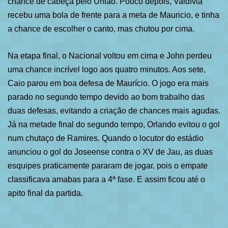
chance de cabeça pelo União. Pouco depois, Valdívia
recebu uma bola de frente para a meta de Mauricio, e tinha
a chance de escolher o canto, mas chutou por cima.
Na etapa final, o Nacional voltou em cima e John perdeu
uma chance incrível logo aos quatro minutos. Aos sete,
Caio parou em boa defesa de Maurício. O jogo era mais
parado no segundo tempo devido ao bom trabalho das
duas defesas, evitando a criação de chances mais agudas.
Já na metade final do segundo tempo, Orlando evitou o gol
num chutaço de Ramires. Quando o locutor do estádio
anunciou o gol do Joseense contra o XV de Jau, as duas
esquipes praticamente pararam de jogar, pois o empate
classificava amabas para a 4ª fase. E assim ficou até o
apito final da partida.