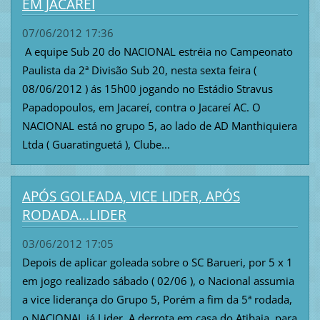
EM JACAREI
07/06/2012 17:36
A equipe Sub 20 do NACIONAL estréia no Campeonato
Paulista da 2ª Divisão Sub 20, nesta sexta feira (
08/06/2012 ) ás 15h00 jogando no Estádio Stravus
Papadopoulos, em Jacareí, contra o Jacareí AC. O
NACIONAL está no grupo 5, ao lado de AD Manthiquiera
Ltda ( Guaratinguetá ), Clube...
APÓS GOLEADA, VICE LIDER, APÓS
RODADA...LIDER
03/06/2012 17:05
Depois de aplicar goleada sobre o SC Barueri, por 5 x 1
em jogo realizado sábado ( 02/06 ), o Nacional assumia
a vice liderança do Grupo 5, Porém a fim da 5ª rodada,
o NACIONAL já Lider. A derrota em casa do Atibaia, para