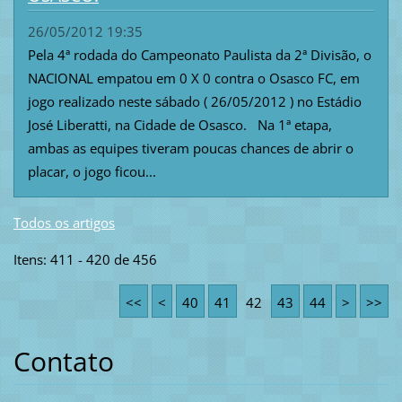
26/05/2012 19:35
Pela 4ª rodada do Campeonato Paulista da 2ª Divisão, o
NACIONAL empatou em 0 X 0 contra o Osasco FC, em
jogo realizado neste sábado ( 26/05/2012 ) no Estádio
José Liberatti, na Cidade de Osasco. Na 1ª etapa,
ambas as equipes tiveram poucas chances de abrir o
placar, o jogo ficou...
Todos os artigos
Itens: 411 - 420 de 456
<<
<
40
41
42
43
44
>
>>
Contato