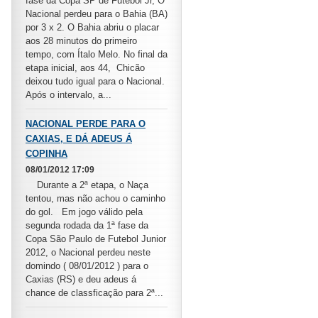
fase da Copa SP de Futebol Jr, O
Nacional perdeu para o Bahia (BA)
por 3 x 2. O Bahia abriu o placar
aos 28 minutos do primeiro
tempo, com Ítalo Melo. No final da
etapa inicial, aos 44, Chicão
deixou tudo igual para o Nacional.
Após o intervalo, a...
NACIONAL PERDE PARA O
CAXIAS, E DÁ ADEUS Á
COPINHA
08/01/2012 17:09
Durante a 2ª etapa, o Naça
tentou, mas não achou o caminho
do gol. Em jogo válido pela
segunda rodada da 1ª fase da
Copa São Paulo de Futebol Junior
2012, o Nacional perdeu neste
domindo ( 08/01/2012 ) para o
Caxias (RS) e deu adeus á
chance de classficação para 2ª...