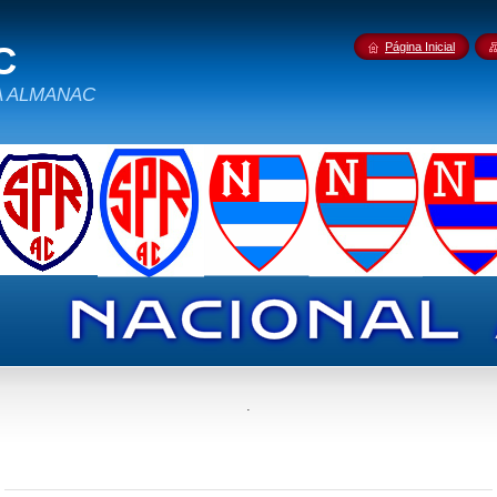
C
Página Inicial
IDA ALMANAC
.