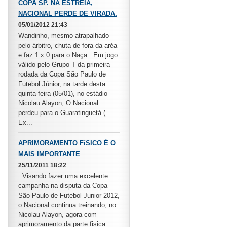
COPA SP. NA ESTREIA,
NACIONAL PERDE DE VIRADA.
05/01/2012 21:43
Wandinho, mesmo atrapalhado
pelo árbitro, chuta de fora da aréa
e faz 1 x 0 para o Naça Em jogo
válido pelo Grupo T da primeira
rodada da Copa São Paulo de
Futebol Júnior, na tarde desta
quinta-feira (05/01), no estádio
Nicolau Alayon, O Nacional
perdeu para o Guaratinguetá (
Ex...
APRIMORAMENTO FíSICO É O
MAIS IMPORTANTE
25/11/2011 18:22
Visando fazer uma excelente
campanha na disputa da Copa
São Paulo de Futebol Junior 2012,
o Nacional continua treinando, no
Nicolau Alayon, agora com
aprimoramento da parte fisica.