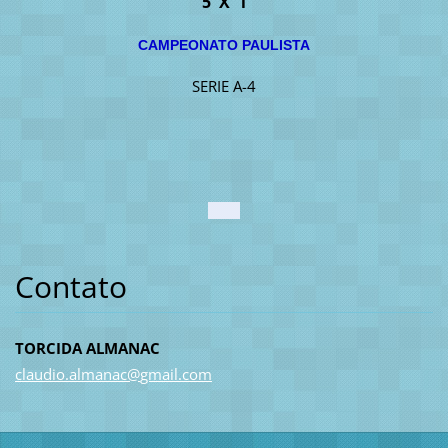
5 X 1
CAMPEONATO PAULISTA
SERIE A-4
Contato
TORCIDA ALMANAC
claudio.
almanac@
gmail.co
m