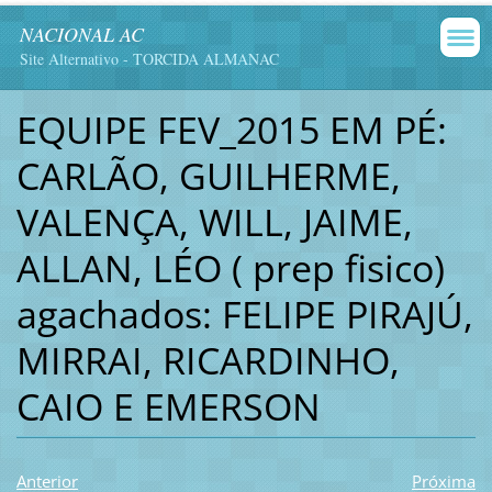
NACIONAL AC
Site Alternativo - TORCIDA ALMANAC
EQUIPE FEV_2015 EM PÉ:
CARLÃO, GUILHERME,
VALENÇA, WILL, JAIME,
ALLAN, LÉO ( prep fisico)
agachados: FELIPE PIRAJÚ,
MIRRAI, RICARDINHO,
CAIO E EMERSON
Anterior
Próxima