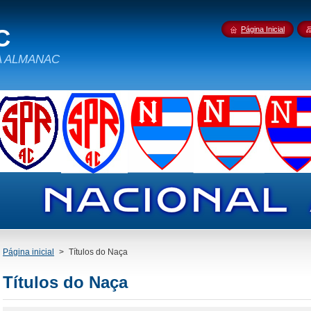
C
Página Inicial
IDA ALMANAC
Página inicial
>
Títulos do Naça
Títulos do Naça