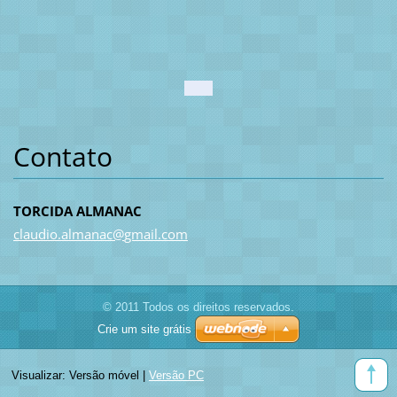
Contato
TORCIDA ALMANAC
claudio.
almanac@
gmail.co
m
© 2011 Todos os direitos reservados.
Crie um site grátis
Visualizar:
Versão móvel
|
Versão PC