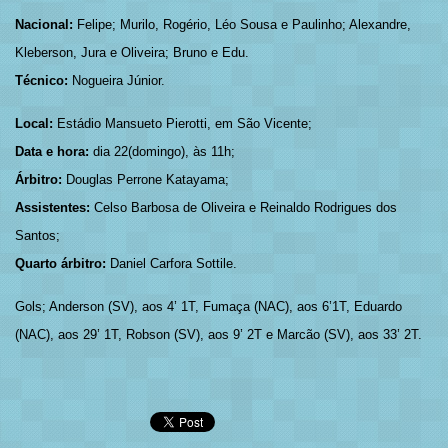
Nacional:
Felipe; Murilo, Rogério, Léo Sousa e Paulinho; Alexandre,
Kleberson, Jura e Oliveira; Bruno e Edu.
Técnico:
Nogueira Júnior.
Local:
Estádio Mansueto Pierotti, em São Vicente;
Data e hora:
dia 22(domingo), às 11h;
Árbitro:
Douglas Perrone Katayama;
Assistentes:
Celso Barbosa de Oliveira e Reinaldo Rodrigues dos
Santos;
Quarto árbitro:
Daniel Carfora Sottile.
Gols; Anderson (SV), aos 4’ 1T, Fumaça (NAC), aos 6’1T, Eduardo
(NAC), aos 29’ 1T, Robson (SV), aos 9’ 2T e Marcão (SV), aos 33’ 2T.