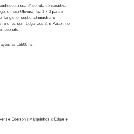
conheceu a sua 8ª derrota consecutiva,
o, o meia Oliveira, fez 1 x 0 para o
io Tangione, soube administrar o
ar, e o fez com Edgar aos 2, e Parazinho
campeonato.
layon, ás 15h00 hs.
yer ) e Ederson ( Marquinhos ); Edgar e