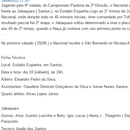
19/06/2011 17:53
Jogando pela 8ª rodada, do Campeonato Paulista da 2ª Divisão, o Nacional 
frente ao Jabaquara ( Santos ), no Estádio Espanha.Logo ao 1º minuto de Jog
Nacional, onde durante todo os 45 minutos iniciais, time comandado por Tul
resultado parcial.Na 2ª etapa, o Jabaquara voltou determinado a virar o plac
aos 45 do 2º tempo, quando o Naça já contava com seu primeiro ponto no 
No próximo sábado ( 25/06 ) o Nacional recebe o São Bernardo no Nicolau A
Ficha Técnica
Local: Estádio Espanha, em Santos;
Data e hora: dia 18 (sábado), às 15h;
Árbitro: Eleandro Pedro da Silva;
Assistentes: Claudenir Donizeti Gonçalves da Silva e Jumar Nunes Santos;
Quarto árbitro: Alceu Lopes Júnior.
Jabaquara
Gomes, Artur, Guinho Luizinho e Beto; Igor, Lucas ( Henry ) , Thiaginho ( Da
Parazinho
Tecnico: Aarão dos Santos