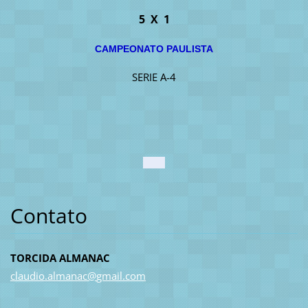
5 X 1
CAMPEONATO PAULISTA
SERIE A-4
Contato
TORCIDA ALMANAC
claudio.
almanac@
gmail.co
m